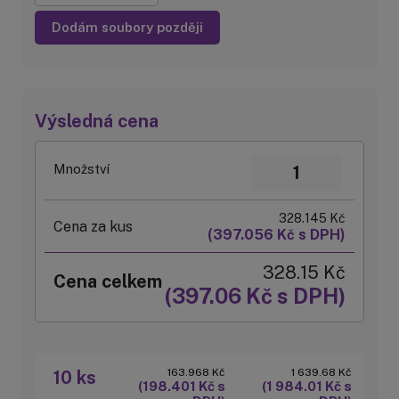
Dodám soubory později
Výsledná cena
Množství
328.145 Kč
Cena za kus
(397.056 Kč s DPH)
328.15 Kč
Cena celkem
(397.06 Kč s DPH)
163.968 Kč
1 639.68 Kč
10 ks
(198.401 Kč s
(1 984.01 Kč s