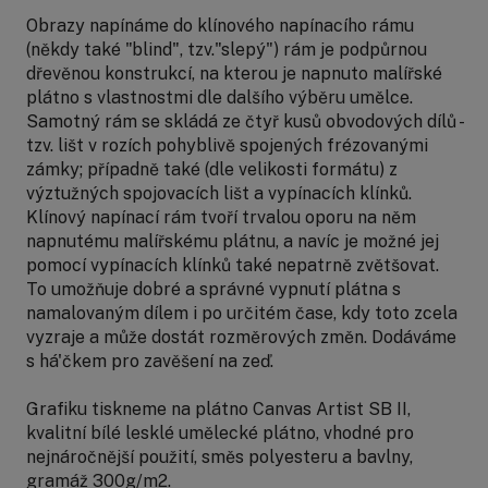
Obrazy napínáme do klínového napínacího rámu
(někdy také "blind", tzv."slepý") rám je podpůrnou
dřevěnou konstrukcí, na kterou je napnuto malířské
plátno s vlastnostmi dle dalšího výběru umělce.
Samotný rám se skládá ze čtyř kusů obvodových dílů -
tzv. lišt v rozích pohyblivě spojených frézovanými
zámky; případně také (dle velikosti formátu) z
výztužných spojovacích lišt a vypínacích klínků.
Klínový napínací rám tvoří trvalou oporu na něm
napnutému malířskému plátnu, a navíc je možné jej
pomocí vypínacích klínků také nepatrně zvětšovat.
To umožňuje dobré a správné vypnutí plátna s
namalovaným dílem i po určitém čase, kdy toto zcela
vyzraje a může dostát rozměrových změn. Dodáváme
s há'čkem pro zavěšení na zeď.
Grafiku tiskneme na plátno Canvas Artist SB II,
kvalitní bílé lesklé umělecké plátno, vhodné pro
nejnáročnější použití, směs polyesteru a bavlny,
gramáž 300g/m2.