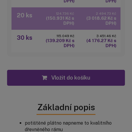
DPH)
DPH)
124.736 Kč
2 494.73 Kč
20 ks
(150.931 Kč s
(3 018.62 Kč s
DPH)
DPH)
115.049 Kč
3 451.46 Kč
30 ks
(139.209 Kč s
(4 176.27 Kč s
DPH)
DPH)
Vložit do košíku
Základní popis
potištěné plátno napneme to kvalitního
dřevněného rámu