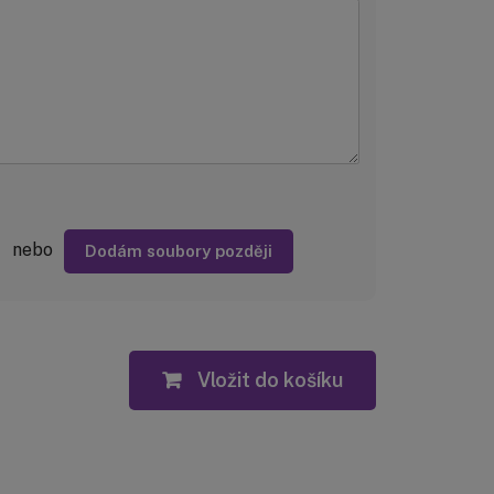
nebo
Dodám soubory později
Vložit do košíku