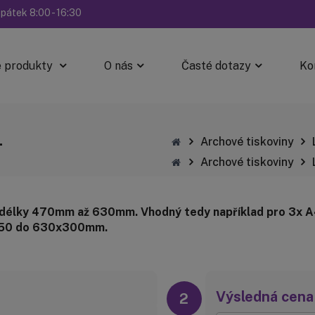
 pátek 8:00 - 16:30
 produkty
O nás
Časté dotazy
Ko
L
Archové tiskoviny
Archové tiskoviny
y délky 470mm až 630mm. Vhodný tedy například pro 3x A4
0x50 do 630x300mm.
Výsledná cena