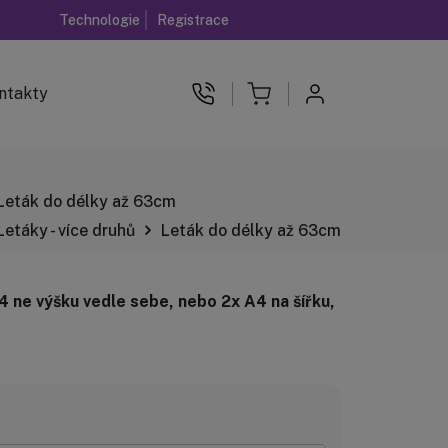
Tiskárnám nabízíme parciální UV lakování i dodaných archů 
Technologie
Registrace
ntakty
Leták do délky až 63cm
Letáky - více druhů
Leták do délky až 63cm
 ne výšku vedle sebe, nebo 2x A4 na šířku,