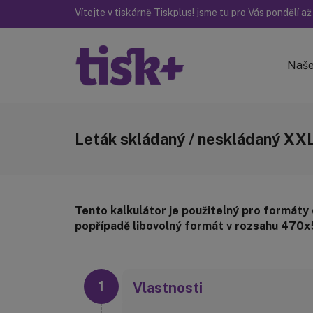
Vítejte v tiskárně Tiskplus! jsme tu pro Vás pondělí až
Naše
Leták skládaný / neskládaný XX
Tento kalkulátor je použitelný pro formát
popřípadě libovolný formát v rozsahu 47
Vlastnosti