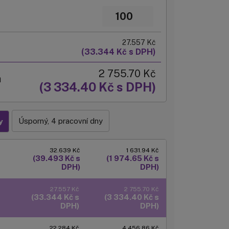
27.557 Kč
(33.344 Kč s DPH)
2 755.70 Kč
m
(3 334.40 Kč s DPH)
Úsporný, 4 pracovní dny
y
32.639 Kč
1 631.94 Kč
(39.493 Kč s
(1 974.65 Kč s
DPH)
DPH)
27.557 Kč
2 755.70 Kč
(33.344 Kč s
(3 334.40 Kč s
DPH)
DPH)
22.284 Kč
4 456.86 Kč