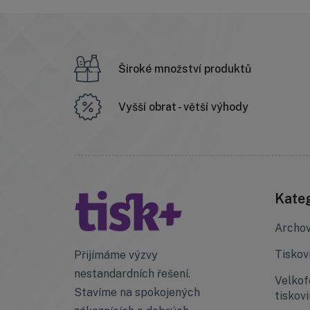
Široké množství produktů
Vyšší obrat - větší výhody
Kate
Archov
Tiskov
Přijímáme výzvy
nestandardních řešení.
Velko
Stavíme na spokojených
tiskov