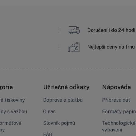
Doručení i do 24 hodi
Nejlepší ceny na trhu
gorie
Užitečné odkazy
Nápověda
é tiskoviny
Doprava a platba
Příprava dat
iny s vazbou
O nás
Formáty papír
formátové
Slovník pojmů
Technologické
iny
vybavení
FAQ