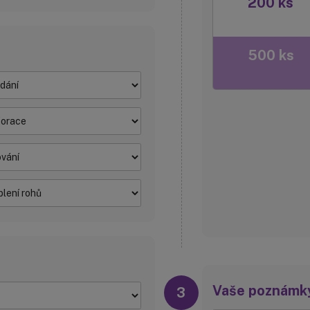
200 ks
500 ks
Vaše poznámk