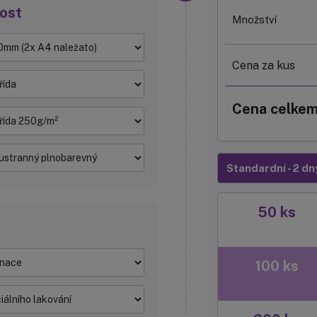
nost
Množství
Cena za kus
Cena celke
Standardní - 2 dn
50 ks
100 ks